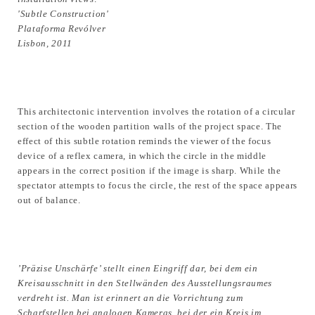
'Subtle Construction'
Plataforma Revólver
Lisbon, 2011
This architectonic intervention involves the rotation of a circular
section of the wooden partition walls of the project space. The
effect of this subtle rotation reminds the viewer of the focus
device of a reflex camera, in which the circle in the middle
appears in the correct position if the image is sharp. While the
spectator attempts to focus the circle, the rest of the space appears
out of balance.
’Präzise Unschärfe’ stellt einen Eingriff dar, bei dem ein
Kreisausschnitt in den Stellwänden des Ausstellungsraumes
verdreht ist. Man ist erinnert an die Vorrichtung zum
Scharfstellen bei analogen Kameras, bei der ein Kreis im