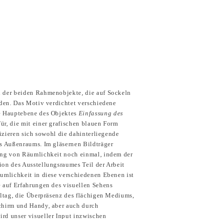
el der beiden Rahmenobjekte, die auf Sockeln
rden. Das Motiv verdichtet verschiedene
ie Hauptebene des Objektes
Einfassung des
ür, die mit einer grafischen blauen Form
jizieren sich sowohl die dahinterliegende
es Außenraums. Im gläsernen Bildträger
ung von Räumlichkeit noch einmal, indem der
ion des Ausstellungsraumes Teil der Arbeit
äumlichkeit in diese verschiedenen Ebenen ist
e auf Erfahrungen des visuellen Sehens
lltag, die Überpräsenz des flächigen Mediums,
chirm und Handy, aber auch durch
rd unser visueller Input inzwischen