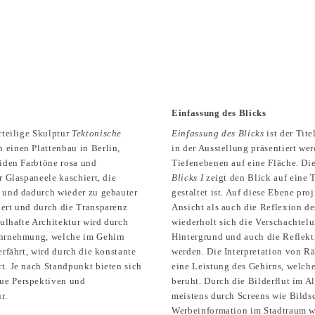
Einfassung des Blicks
rteilige Skulptur
Tektonische
Einfassung des Blicks
ist der Tit
n einen Plattenbau in Berlin,
in der Ausstellung präsentiert we
eiden Farbtöne rosa und
Tiefenebenen auf eine Fläche. D
r Glaspaneele kaschiert, die
Blicks I
zeigt den Blick auf eine T
n und dadurch wieder zu gebauter
gestaltet ist. Auf diese Ebene pro
ert und durch die Transparenz
Ansicht als auch die Reflexion d
dulhafte Architektur wird durch
wiederholt sich die Verschachtel
ahrnehmung, welche im Gehirn
Hintergrund und auch die Reflekt
erfährt, wird durch die konstante
werden. Die Interpretation von R
t. Je nach Standpunkt bieten sich
eine Leistung des Gehirns, welch
ue Perspektiven und
beruht. Durch die Bilderflut im A
r.
meistens durch Screens wie Bilds
Werbeinformation im Stadtraum wi