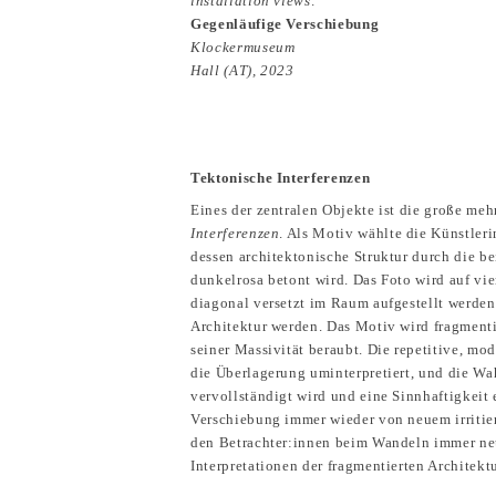
installation views:
Gegenläufige Verschiebung
Klockermuseum
Hall (AT), 2023
Tektonische Interferenzen
Eines der zentralen Objekte ist die große meh
Interferenzen
. Als Motiv wählte die Künstleri
dessen architektonische Struktur durch die b
dunkelrosa betont wird. Das Foto wird auf vie
diagonal versetzt im Raum aufgestellt werde
Architektur werden. Das Motiv wird fragmenti
seiner Massivität beraubt. Die repetitive, mo
die Überlagerung uminterpretiert, und die W
vervollständigt wird und eine Sinnhaftigkeit 
Verschiebung immer wieder von neuem irritier
den Betrachter:innen beim Wandeln immer ne
Interpretationen der fragmentierten Architektu