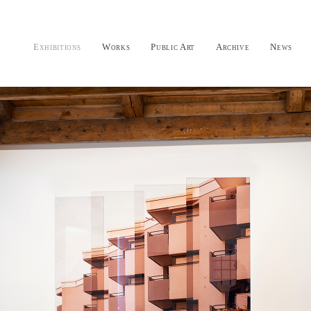
Exhibitions
Works
Public Art
Archive
News